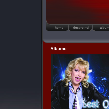
home
despre noi
albu
Albume