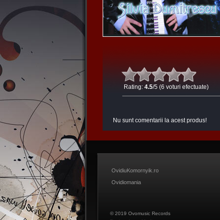
Rating:
4.5
/5 (6 voturi efectuate)
Nu sunt comentarii la acest produs!
OvidiuKomornyik.ro
Ovidiomania
© 2019 Ovomusic Records