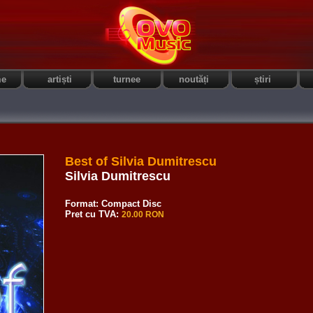
me
artiști
turnee
noutăți
știri
Best of Silvia Dumitrescu
Silvia Dumitrescu
Format: Compact Disc
Pret cu TVA:
20.00 RON