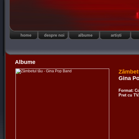
home
despre noi
albume
artiști
Albume
Zâmbetu
Gina P
Format: C
Pret cu T