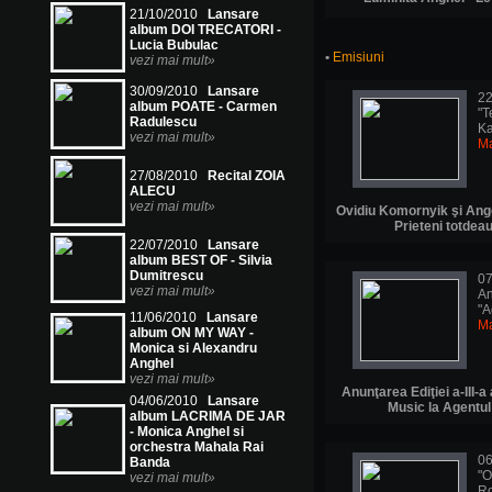
21/10/2010
Lansare
album DOI TRECATORI -
Lucia Bubulac
•
Emisiuni
vezi mai mult»
30/09/2010
Lansare
22
album POATE - Carmen
"T
Radulescu
Ka
vezi mai mult»
Ma
27/08/2010
Recital ZOIA
ALECU
vezi mai mult»
Ovidiu Komornyik şi Ange
Prieteni totdea
22/07/2010
Lansare
album BEST OF - Silvia
Dumitrescu
07
vezi mai mult»
An
"A
11/06/2010
Lansare
Ma
album ON MY WAY -
Monica si Alexandru
Anghel
vezi mai mult»
Anunţarea Ediţiei a-III-a
04/06/2010
Lansare
Music la Agentul
album LACRIMA DE JAR
- Monica Anghel si
orchestra Mahala Rai
06
Banda
"O
vezi mai mult»
R