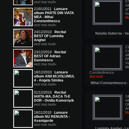
07
vezi mai mult»
Al
21/01/2011
Lansare
of
album PARTE DIN VIATA
G
MEA - Mihai
Ma
Constantinescu
vezi mai mult»
24/12/2010
Recital
Natalia Guberna - Val
BEST OF Luminita
Anghel
vezi mai mult»
21
Co
23/12/2010
Recital
a
BEST OF Adrian
P
Daminescu
VI
vezi mai mult»
Mi
18/12/2010
Lansare
Constantinescu
album ANII 80,VOLUMUL
Mai mult
4 - Angela Similea
Mihai Constantinescu -
vezi mai mult»
01/12/2010
Recital
IARTA-MA, DACA TI-E
24
DOR - Ovidiu Komornyik
A
vezi mai mult»
OF
An
18/11/2010
Lansare
Ma
album NU RENUNTA -
Avantgarde
vezi mai mult»
Luminita Anghel - Le