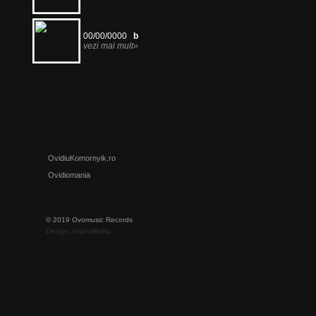
00/00/0000
b
vezi mai mult»
OvidiuKomornyik.ro
Ovidiomania
© 2019 Ovomusic Records
Design: ImproMedia