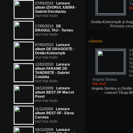
27/05/2010
Lansare
TV
album IZVORUL IUBIRII -
Ma
Gabriel Dorobantu
vezi mai mult»
Ovidiu Komornyik şi Ange
17/05/2010
DE
Priveşte ceru
DRAGUL TAU - Turneu
vezi mai mult»
•
Diverse
07/05/2010
Lansare
album DE DRAGOSTE -
05
Ovidiu Komornyik
5 
vezi mai mult»
Sa
Sp
12/02/2010
Lansare
Tâ
album FARAME DE
Ov
TANDRETE - Gabriel
Ko
Cotabita
Angela Similea
vezi mai mult»
Mai mult
18/12/2009
Lansare
Angela Similea și Ovidi
album BEST OF Marcel
concert Târgu M
Pavel
vezi mai mult»
11/12/2009
Lansare
album BEST OF - Elena
Carstea
vezi mai mult»
10/12/2009
Lansare