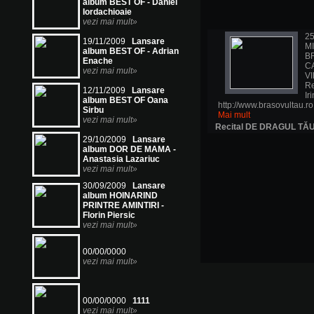
album BEST OF - Daniel
Iordachioaie
vezi mai mult»
25
19/11/2009
Lansare
MI
album BEST OF - Adrian
B
Enache
C
vezi mai mult»
VI
Re
12/11/2009
Lansare
Ir
album BEST OF Oana
http://www.brasovultau.ro
Sirbu
Mai mult
vezi mai mult»
Recital DE DRAGUL TĂU, 
29/10/2009
Lansare
album DOR DE MAMA -
Anastasia Lazariuc
vezi mai mult»
30/09/2009
Lansare
album HOINARIND
PRINTRE AMINTIRI -
Florin Piersic
vezi mai mult»
00/00/0000
vezi mai mult»
00/00/0000
1111
vezi mai mult»