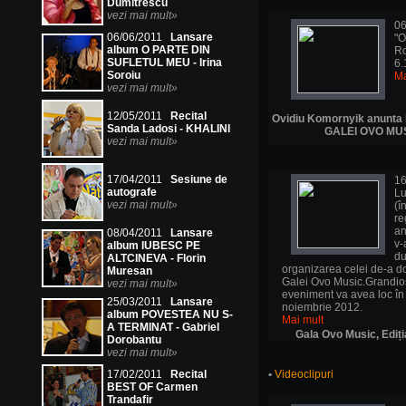
Dumitrescu
vezi mai mult»
06
06/06/2011
Lansare
"O
album O PARTE DIN
Ro
SUFLETUL MEU - Irina
6.
Soroiu
Ma
vezi mai mult»
12/05/2011
Recital
Ovidiu Komornyik anunta Ed
Sanda Ladosi - KHALINI
GALEI OVO MU
vezi mai mult»
17/04/2011
Sesiune de
16
autografe
Lu
vezi mai mult»
(î
re
an
08/04/2011
Lansare
v-
album IUBESC PE
du
ALTCINEVA - Florin
organizarea celei de-a do
Muresan
Galei Ovo Music.Grandio
vezi mai mult»
eveniment va avea loc în
25/03/2011
Lansare
noiembrie 2012.
album POVESTEA NU S-
Mai mult
A TERMINAT - Gabriel
Gala Ovo Music, Ediți
Dorobantu
vezi mai mult»
17/02/2011
Recital
•
Videoclipuri
BEST OF Carmen
Trandafir