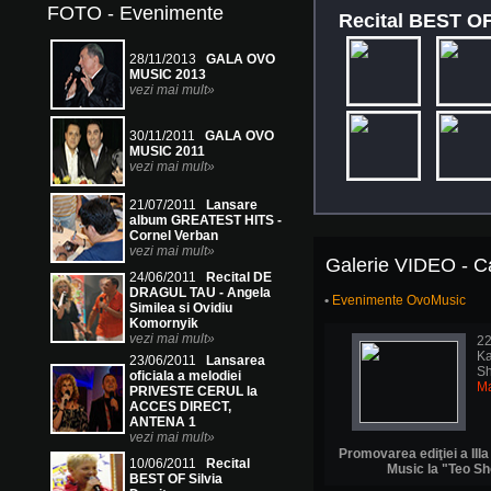
FOTO - Evenimente
Recital BEST OF
28/11/2013
GALA OVO
MUSIC 2013
vezi mai mult»
30/11/2011
GALA OVO
MUSIC 2011
vezi mai mult»
21/07/2011
Lansare
album GREATEST HITS -
Cornel Verban
vezi mai mult»
Galerie VIDEO - Ca
24/06/2011
Recital DE
DRAGUL TAU - Angela
•
Evenimente OvoMusic
Similea si Ovidiu
Komornyik
vezi mai mult»
22
Ka
23/06/2011
Lansarea
Sh
oficiala a melodiei
Ma
PRIVESTE CERUL la
ACCES DIRECT,
ANTENA 1
vezi mai mult»
Promovarea ediţiei a IIIa
10/06/2011
Recital
Music la "Teo S
BEST OF Silvia