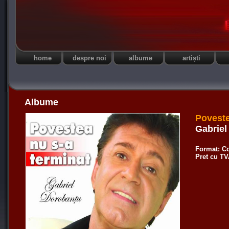
home
despre noi
albume
artiști
Albume
Poveste
Gabriel
Format: C
Pret cu T