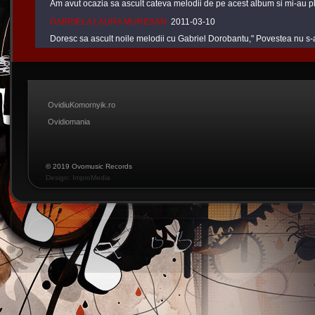
Am avut ocazia sa ascult cateva melodii de pe acest album si mi-au pl
GABRIELA LAURA MURESAN
2011-03-10
Doresc sa ascult noile melodii cu Gabriel Dorobantu," Povestea nu s-
OvidiuKomornyik.ro
Ovidiomania
© 2019 Ovomusic Records
Design: ImproMedia