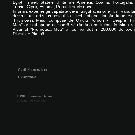
Egipt, Israel, Statele Unite ale Americii, Spania, Portugalia,
Turcia, Cipru, Estonia, Republica Moldova.
În urma experienţei căpătate de-a lungul acestor ani, în vara lu
devenit un artist cunoscut la nivel national lansându-se cu
"Frumoasa Mea" compusă de Ovidiu Komornik. Despre "F
Mea" artistul spune ca speră să rămână mult timp în inima ro
Albumul "Frumoasa Mea" a fost vândut in 250.000 de exem
Discul de Platină
OvidiuKomornyik.ro
Ovidiomania
© 2019 Ovomusic Records
Design: ImproMedia