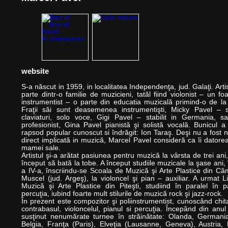
website
S-a născut in 1959, in localitatea Independenţa, jud. Galaţi. Arti
parte dintr-o familie de muzicieni, tatăl fiind violonist – un fo
instrumentist – o parte din educatia muzicală primind-o de la
Fraţii săi sunt deasemenea instrumentişti, Micky Pavel – s
claviaturi, solo voce, Gigi Pavel – stabilit in Germania, sa
profesionist, Gina Pavel pianistă şi solistă vocală. Bunicul a
rapsod popular cunoscut si îndrăgit: Ion Taraş. Deşi nu a fost n
direct implicată in muzică, Marcel Pavel consideră ca îi datorea
mamei sale.
Artistul şi-a arătat pasiunea pentru muzică la vârsta de trei ani
început să bată la tobe. A început studiile muzicale la şase ani, 
a IV-a, înscriindu-se Scoala de Muzică şi Arte Plastice din C
Muscel (jud. Argeş), la violoncel şi pian – auxiliar. A urmat L
Muzică şi Arte Plastice din Piteşti, studiind în paralel în pa
percuţia, iubind foarte mult stilurile de muzică rock şi jazz-rock.
În prezent este compozitor şi poliinstrumentist, cunoscând chit
contrabasul, violoncelul, pianul si percuţia. Începând din anu
susţinut nenumărate turnee în străinătate: Olanda, Germania,
Belgia, Franţa (Paris), Elveţia (Lausanne, Geneva), Austria, 